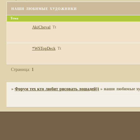
наши любимые художники
Тема
AkiCheval
Tt
*WSTopDeck
Tt
Страница:
1
»
Форум тех кто любит рисовать лошадей))
»
наши любимые х