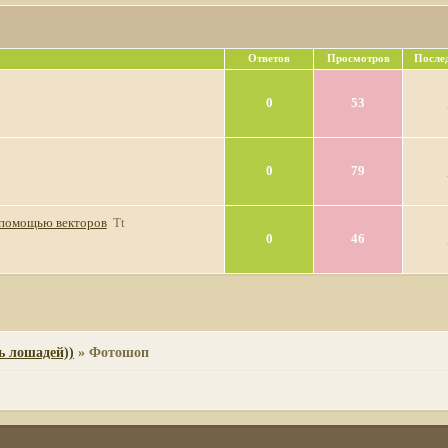
Ответов
Просмотров
После
0
53
0
79
 помощью векторов
Tt
0
46
ь лошадей))
»
Фотошоп