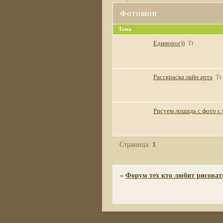
Фотошоп
Тема
Единорог))
Tt
Расскраска лайн арта
Tt
Рисуем лошадь с фото с
Страница:
1
»
Форум тех кто любит рисоват