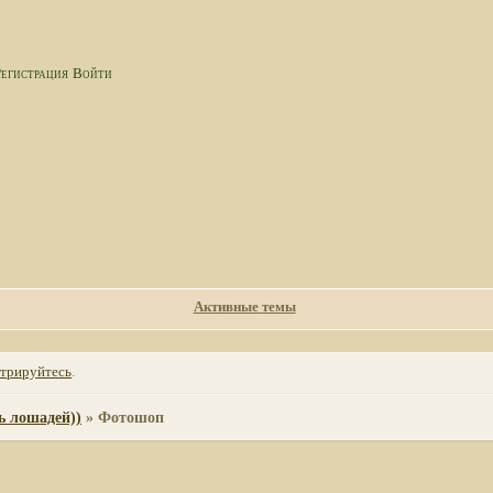
егистрация
Войти
Активные темы
стрируйтесь
.
ь лошадей))
»
Фотошоп